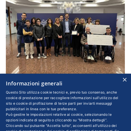
×
Informazioni generali
Confindustria Brescia: un 2024 all’insegna di
Questo Sito utilizza cookie tecnici e, previo tuo consenso, anche
cultura, solidarietà e sport
cookie di prestazione per raccogliere informazioni sull’utilizzo del
sito e cookie di profilazione di terze parti per inviarti messaggi
Confindustria
Di
JACOPO MANESSI
29 Maggio 2024
pubblicitari in linea con le tue preferenze.
Può gestire le impostazioni relative ai cookie, selezionando le
Piccola Industria ha promosso una raccolta
opzioni indicate di seguito o cliccando su “Mostra dettagli”.
fondi da destinare a due associazioni attive
Cliccando sul pulsante "Accetta tutto", acconsenti all'utilizzo dei