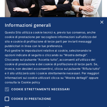
×
Informazioni generali
Mezzogiorno, in aumento le donne dirigenti
Questo Sito utilizza cookie tecnici e, previo tuo consenso, anche
cookie di prestazione per raccogliere informazioni sull’utilizzo del
Economia
,
Lavoro
Di
ALESSANDRA DE GAETANO
sito e cookie di profilazione di terze parti per inviarti messaggi
5 Dicembre 2023
pubblicitari in linea con le tue preferenze.
Può gestire le impostazioni relative ai cookie, selezionando le
Non è l’unica notizia positiva che emerge da
opzioni indicate di seguito o cliccando su “Mostra dettagli”.
un recente lavoro dell’Osservatorio 4.Manager,
Cliccando sul pulsante "Accetta tutto", acconsenti all'utilizzo dei
cookie di prestazione e dei cookie di profilazione di terze parti. Se,
che segnala anche una prevalenza di startup
invece, non desideri acconsentirvi, clicca sul pulsante “Rifiuta tutto”
femminili al Sud, rispetto a Centro e Nord. A
e il sito utilizzerà solo i cookie strettamente necessari. Per maggiori
livello nazionale, invece, il rapporto segnala la
informazioni sui cookie utilizzati clicca su “Mostra dettagli” oppure
consulta la
Cookie policy
crescita delle Pmi innovative, triplicate rispetto
COOKIE STRETTAMENTE NECESSARI
alla rilevazione del 2018
COOKIE DI PRESTAZIONE