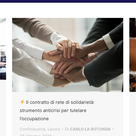
Il contratto di rete di solidarietà:
strumento anticrisi per tutelare
l’occupazione
Confindustria
,
Lavoro
Di
CARLO LA ROTONDA
28 Ottobre 2020