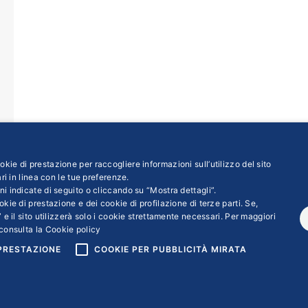
kie di prestazione per raccogliere informazioni sull’utilizzo del sito
ri in linea con le tue preferenze.
ni indicate di seguito o cliccando su “Mostra dettagli”.
kie di prestazione e dei cookie di profilazione di terze parti. Se,
1
2
3
→
 e il sito utilizzerà solo i cookie strettamente necessari. Per maggiori
consulta la
Cookie policy
 PRESTAZIONE
COOKIE PER PUBBLICITÀ MIRATA
ight © 2018 | Confindustria Servizi S.p.a. Partita iva 01007261009