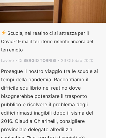
Scuola, nel reatino ci si attrezza per il
Covid-19 ma il territorio risente ancora del
terremoto
Lavoro
Di
SERGIO TORRISI
26 Ottobre 2020
Prosegue il nostro viaggio tra le scuole ai
tempi della pandemia. Raccontiamo il
difficile equilibrio nel reatino dove
bisognerebbe potenziare il trasporto
pubblico e risolvere il problema degli
edifici rimasti inagibili dopo il sisma del
2016. Claudia Chiarinelli, consigliere
provinciale delegato all’edilizia
scolastica: “Nei territori disagiati c’è