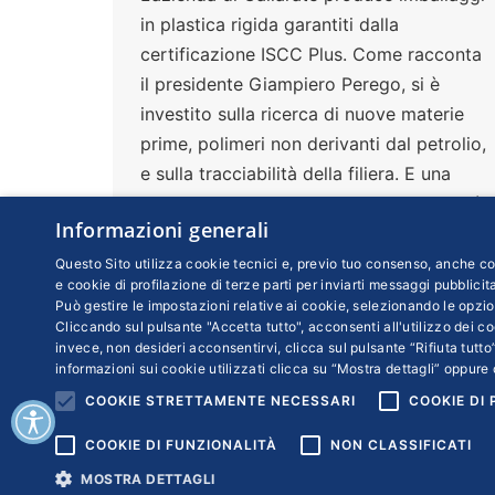
in plastica rigida garantiti dalla
certificazione ISCC Plus. Come racconta
il presidente Giampiero Perego, si è
investito sulla ricerca di nuove materie
prime, polimeri non derivanti dal petrolio,
e sulla tracciabilità della filiera. E una
multinazionale dell’alimentare sembra già
Informazioni generali
interessata al prodotto
Questo Sito utilizza cookie tecnici e, previo tuo consenso, anche coo
e cookie di profilazione di terze parti per inviarti messaggi pubblicita
Può gestire le impostazioni relative ai cookie, selezionando le opzio
Cliccando sul pulsante "Accetta tutto", acconsenti all'utilizzo dei coo
invece, non desideri acconsentirvi, clicca sul pulsante “Rifiuta tutto”
informazioni sui cookie utilizzati clicca su “Mostra dettagli” oppure 
COOKIE STRETTAMENTE NECESSARI
COOKIE DI
COOKIE DI FUNZIONALITÀ
NON CLASSIFICATI
Copyr
MOSTRA DETTAGLI