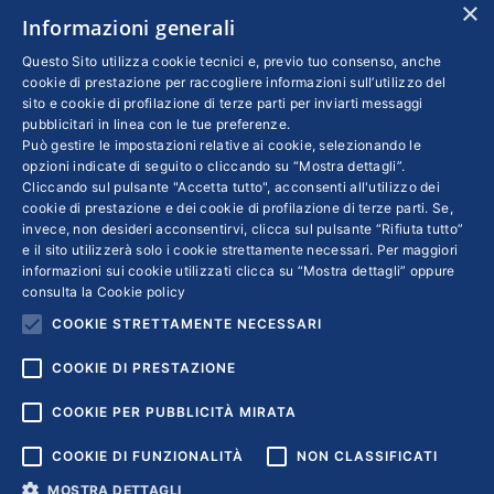
×
Informazioni generali
Confindustria: il processo di
Questo Sito utilizza cookie tecnici e, previo tuo consenso, anche
internazionalizzazione associativa
cookie di prestazione per raccogliere informazioni sull’utilizzo del
sito e cookie di profilazione di terze parti per inviarti messaggi
Confindustria
,
Esteri
Di
EDOARDO GARRONE
pubblicitari in linea con le tue preferenze.
18 Giugno 2019
Può gestire le impostazioni relative ai cookie, selezionando le
opzioni indicate di seguito o cliccando su “Mostra dettagli”.
Internazionalizzazione, rappresentanza e
Cliccando sul pulsante "Accetta tutto", acconsenti all'utilizzo dei
cookie di prestazione e dei cookie di profilazione di terze parti. Se,
servizi. Da queste tre leve abbiamo sviluppato
invece, non desideri acconsentirvi, clicca sul pulsante “Rifiuta tutto”
il processo ventennale di rafforzamento
e il sito utilizzerà solo i cookie strettamente necessari. Per maggiori
associativo all’estero. Il punto di vista di
informazioni sui cookie utilizzati clicca su “Mostra dettagli” oppure
consulta la
Cookie policy
Edoardo Garrone, presidente del Gruppo
COOKIE STRETTAMENTE NECESSARI
tecnico Internazionalizzazione associativa
COOKIE DI PRESTAZIONE
COOKIE PER PUBBLICITÀ MIRATA
COOKIE DI FUNZIONALITÀ
NON CLASSIFICATI
MOSTRA DETTAGLI