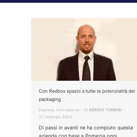
Con Redbox spazio a tutte le potenzialità del
packaging
Imprese
,
Innovazione
Di
SERGIO TORRISI
21 Febbraio 2024
Di passi in avanti ne ha compiuto questa
azienda con base a Pomezia oggi