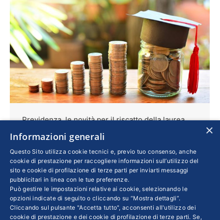
Previdenza, le novità per il riscatto della laurea
×
Informazioni generali
Lavoro
Di
GIOVANNI RAFFAELE VALENSISE
13 Febbraio 2024
Questo Sito utilizza cookie tecnici e, previo tuo consenso, anche
cookie di prestazione per raccogliere informazioni sull’utilizzo del
Nel caso ci si avvalga della modalità
sito e cookie di profilazione di terze parti per inviarti messaggi
agevolata, per il 2024 l’onere da corrispondere
pubblicitari in linea con le tue preferenze.
Può gestire le impostazioni relative ai cookie, selezionando le
per ciascun anno riscattato è di circa 6.076,95
opzioni indicate di seguito o cliccando su “Mostra dettagli”.
euro. Spetta al soggetto interessato scegliere,
Cliccando sul pulsante "Accetta tutto", acconsenti all'utilizzo dei
cookie di prestazione e dei cookie di profilazione di terze parti. Se,
al momento della presentazione della