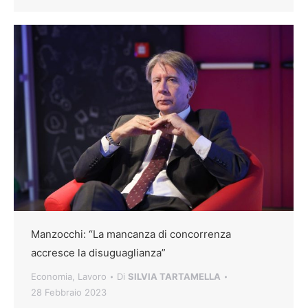
Manzocchi: “La mancanza di concorrenza
accresce la disuguaglianza”
Economia
,
Lavoro
Di
SILVIA TARTAMELLA
28 Febbraio 2023