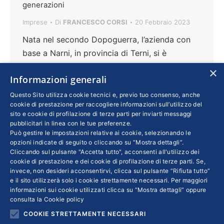
generazioni
Imprese
Di
FRANCESCO CORSI
20 Febbraio 2023
Nata nel secondo Dopoguerra, l’azienda con
base a Narni, in provincia di Terni, si è
guadagnata la fiducia di una clientela attiva
×
Informazioni generali
prevalentemente nel Centro Italia e che
comprende anche privati. Oltre alla fornitura di
Questo Sito utilizza cookie tecnici e, previo tuo consenso, anche
cookie di prestazione per raccogliere informazioni sull’utilizzo del
inerti, negli anni si è specializzata nello
sito e cookie di profilazione di terze parti per inviarti messaggi
smaltimento e trattamento di rifiuti edili da
pubblicitari in linea con le tue preferenze.
Può gestire le impostazioni relative ai cookie, selezionando le
demolizioni civili e industriali, in un’ottica di
opzioni indicate di seguito o cliccando su “Mostra dettagli”.
economia circolare, come spiega Luca
Cliccando sul pulsante "Accetta tutto", acconsenti all'utilizzo dei
Cipiccia, uno dei nipoti dei fondatori
cookie di prestazione e dei cookie di profilazione di terze parti. Se,
invece, non desideri acconsentirvi, clicca sul pulsante “Rifiuta tutto”
e il sito utilizzerà solo i cookie strettamente necessari. Per maggiori
informazioni sui cookie utilizzati clicca su “Mostra dettagli” oppure
consulta la
Cookie policy
COOKIE STRETTAMENTE NECESSARI
←
1
…
22
23
24
25
26
…