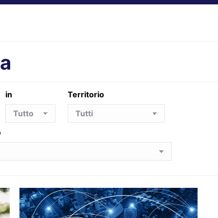
ta
in
Territorio
o