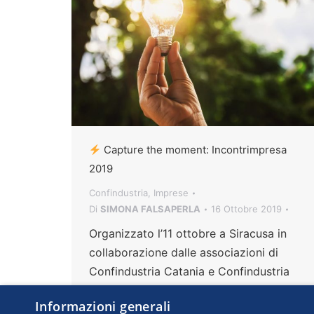
Capture the moment: Incontrimpresa
2019
Confindustria
,
Imprese
Di
SIMONA FALSAPERLA
16 Ottobre 2019
Organizzato l’11 ottobre a Siracusa in
collaborazione dalle associazioni di
Confindustria Catania e Confindustria
Siracusa, l’evento è stato un’altra tappa di
Informazioni generali
successo nel percorso che porterà a