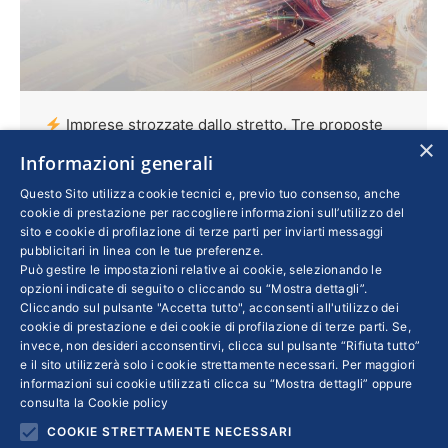
Imprese strozzate dallo stretto. Tre proposte
×
da Assolombarda per resistere a Hormuz
Informazioni generali
Imprese
Di
BARBARA POLIDORI
11 Maggio 2026
Questo Sito utilizza cookie tecnici e, previo tuo consenso, anche
cookie di prestazione per raccogliere informazioni sull’utilizzo del
Cambiano le prospettive di crescita delle
sito e cookie di profilazione di terze parti per inviarti messaggi
imprese italiane, sottoposte allo shock
pubblicitari in linea con le tue preferenze.
Può gestire le impostazioni relative ai cookie, selezionando le
energetico e incerte sugli investimenti nel
opzioni indicate di seguito o cliccando su “Mostra dettagli”.
lungo periodo. A risentirne è soprattutto il Pil
Cliccando sul pulsante "Accetta tutto", acconsenti all'utilizzo dei
cookie di prestazione e dei cookie di profilazione di terze parti. Se,
del Quadrilatero di Assolombarda, tra i
invece, non desideri acconsentirvi, clicca sul pulsante “Rifiuta tutto”
principali poli produttivi del Paese. Per il
e il sito utilizzerà solo i cookie strettamente necessari. Per maggiori
presidente Alvise Biffi tre sono le direttive su
informazioni sui cookie utilizzati clicca su “Mostra dettagli” oppure
consulta la
Cookie policy
cui puntare: energia competitiva, accesso ai
COOKIE STRETTAMENTE NECESSARI
mercati e capacità di innovare.