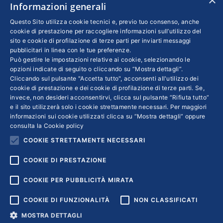
×
Informazioni generali
Questo Sito utilizza cookie tecnici e, previo tuo consenso, anche
cookie di prestazione per raccogliere informazioni sull’utilizzo del
L’AI è un limbo per il lavoro: come “l’AIpocalypse”
sito e cookie di profilazione di terze parti per inviarti messaggi
pubblicitari in linea con le tue preferenze.
impatta sui giovani
Può gestire le impostazioni relative ai cookie, selezionando le
opzioni indicate di seguito o cliccando su “Mostra dettagli”.
Innovazione
Di
ANDREA BOSCARO
1 Aprile 2026
Cliccando sul pulsante "Accetta tutto", acconsenti all'utilizzo dei
cookie di prestazione e dei cookie di profilazione di terze parti. Se,
L’Intelligenza Artificiale non sostituisce ancora
invece, non desideri acconsentirvi, clicca sul pulsante “Rifiuta tutto”
il lavoro, ma ridisegna l’accesso alle
e il sito utilizzerà solo i cookie strettamente necessari. Per maggiori
professioni: meno ruoli entry-level, più
informazioni sui cookie utilizzati clicca su “Mostra dettagli” oppure
consulta la
Cookie policy
centralità delle competenze esperte e nuove
COOKIE STRETTAMENTE NECESSARI
sfide per la formazione del capitale umano
COOKIE DI PRESTAZIONE
COOKIE PER PUBBLICITÀ MIRATA
COOKIE DI FUNZIONALITÀ
NON CLASSIFICATI
MOSTRA DETTAGLI