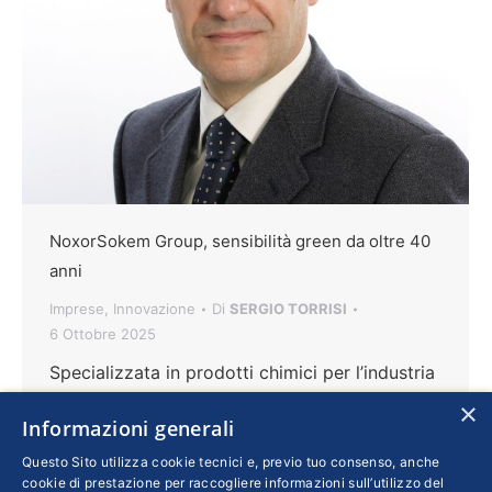
NoxorSokem Group, sensibilità green da oltre 40
anni
Imprese
,
Innovazione
Di
SERGIO TORRISI
6 Ottobre 2025
Specializzata in prodotti chimici per l’industria
– trattamenti preverniciatura delle superfici,
×
Informazioni generali
trattamento acque industriali, svernicianti e
adesivi e sigillanti innovativi – il gruppo con
Questo Sito utilizza cookie tecnici e, previo tuo consenso, anche
cookie di prestazione per raccogliere informazioni sull’utilizzo del
base a Cusano di Zoppola, in provincia di