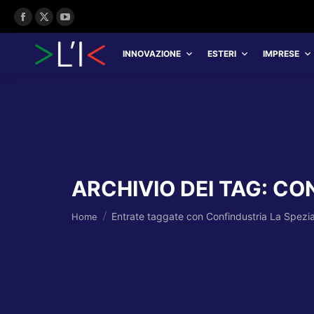
Facebook
X
YouTube
page
page
page
INNOVAZIONE
ESTERI
IMPRESE
opens
opens
opens
in
in
in
new
new
new
window
window
window
ARCHIVIO DEI TAG:
CON
Tu sei qui:
Entrate taggate con Confindustria La Spezi
Home