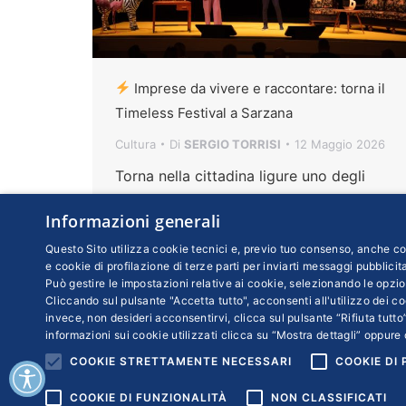
Imprese da vivere e raccontare: torna il
Timeless Festival a Sarzana
Cultura
Di
SERGIO TORRISI
12 Maggio 2026
Torna nella cittadina ligure uno degli
eventi più originali sulla cultura
Informazioni generali
d’impresa. Un’esperienza di tre giorni in
grado di creare un connubio tra visione
Questo Sito utilizza cookie tecnici e, previo tuo consenso, anche coo
e cookie di profilazione di terze parti per inviarti messaggi pubblicita
imprenditoriale, cultura e sinergia col
Può gestire le impostazioni relative ai cookie, selezionando le opzio
territorio.
Cliccando sul pulsante "Accetta tutto", acconsenti all'utilizzo dei coo
invece, non desideri acconsentirvi, clicca sul pulsante “Rifiuta tutto”
informazioni sui cookie utilizzati clicca su “Mostra dettagli” oppure 
COOKIE STRETTAMENTE NECESSARI
COOKIE DI
COOKIE DI FUNZIONALITÀ
NON CLASSIFICATI