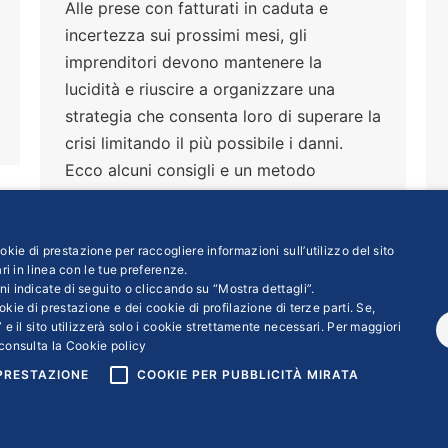
Alle prese con fatturati in caduta e
incertezza sui prossimi mesi, gli
imprenditori devono mantenere la
lucidità e riuscire a organizzare una
strategia che consenta loro di superare la
crisi limitando il più possibile i danni.
Ecco alcuni consigli e un metodo
semplice da applicare pensato a misura
di Pmi
kie di prestazione per raccogliere informazioni sull’utilizzo del sito
ri in linea con le tue preferenze.
ni indicate di seguito o cliccando su “Mostra dettagli”.
kie di prestazione e dei cookie di profilazione di terze parti. Se,
←
1
2
3
 e il sito utilizzerà solo i cookie strettamente necessari. Per maggiori
consulta la
Cookie policy
 PRESTAZIONE
COOKIE PER PUBBLICITÀ MIRATA
ight © 2018 | Confindustria Servizi S.p.a. Partita iva 01007261009