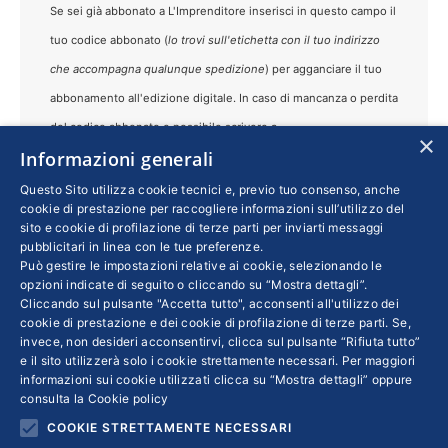
Se sei già abbonato a L'Imprenditore inserisci in questo campo il
tuo codice abbonato (
lo trovi sull'etichetta con il tuo indirizzo
che accompagna qualunque spedizione
) per agganciare il tuo
abbonamento all'edizione digitale. In caso di mancanza o perdita
del codice abbonato e possibile scrivere a
×
Informazioni generali
rivista.imprenditore@confindustria.it
Questo Sito utilizza cookie tecnici e, previo tuo consenso, anche
cookie di prestazione per raccogliere informazioni sull’utilizzo del
sito e cookie di profilazione di terze parti per inviarti messaggi
DICHIARO DI AVER PRESO VISIONE
pubblicitari in linea con le tue preferenze.
DELL’
INFORMATIVA PRIVACY
.
Può gestire le impostazioni relative ai cookie, selezionando le
opzioni indicate di seguito o cliccando su “Mostra dettagli”.
Per noi la tua Privacy è importante, per questo ti
Cliccando sul pulsante "Accetta tutto", acconsenti all'utilizzo dei
cookie di prestazione e dei cookie di profilazione di terze parti. Se,
invitiamo a leggere la nostra
privacy policy
prima
invece, non desideri acconsentirvi, clicca sul pulsante “Rifiuta tutto”
di procedere con la registrazione.
e il sito utilizzerà solo i cookie strettamente necessari. Per maggiori
informazioni sui cookie utilizzati clicca su “Mostra dettagli” oppure
consulta la
Cookie policy
Registrati
COOKIE STRETTAMENTE NECESSARI