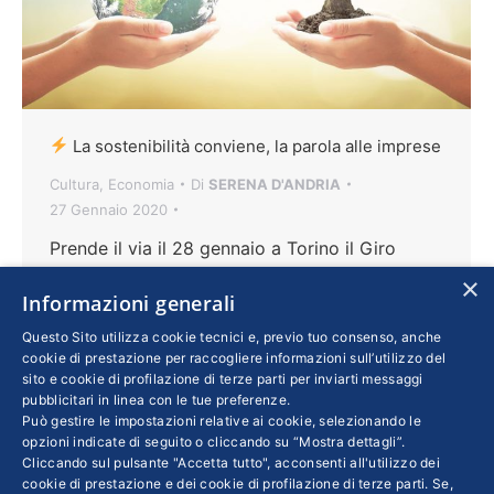
La sostenibilità conviene, la parola alle imprese
Cultura
,
Economia
Di
SERENA D'ANDRIA
27 Gennaio 2020
Prende il via il 28 gennaio a Torino il Giro
d’Italia della Csr, un viaggio alla scoperta di
×
Informazioni generali
esperienze innovative nel campo della
sostenibilità. Ogni tappa proporrà un focus su
Questo Sito utilizza cookie tecnici e, previo tuo consenso, anche
cookie di prestazione per raccogliere informazioni sull’utilizzo del
un tema specifico, dando voce agli
sito e cookie di profilazione di terze parti per inviarti messaggi
imprenditori che hanno realizzato iniziative di
pubblicitari in linea con le tue preferenze.
Può gestire le impostazioni relative ai cookie, selezionando le
valore sociale o ambientale. Ne abbiamo
opzioni indicate di seguito o cliccando su “Mostra dettagli”.
parlato con Rossella Sobrero, docente di
Cliccando sul pulsante "Accetta tutto", acconsenti all'utilizzo dei
Comunicazione sociale all’Università di Milano
cookie di prestazione e dei cookie di profilazione di terze parti. Se,