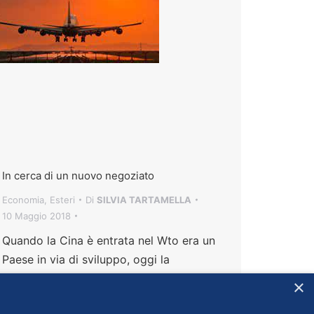
In cerca di un nuovo negoziato
Economia
,
Esteri
Di
SILVIA TARTAMELLA
10 Maggio 2018
Quando la Cina è entrata nel Wto era un
Paese in via di sviluppo, oggi la
situazione è cambiata e l’industria
×
occidentale sotto pressione da molti