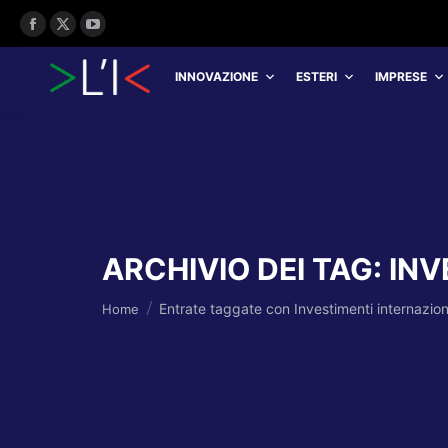
Facebook
X
YouTube
page
page
page
INNOVAZIONE
ESTERI
IMPRESE
opens
opens
opens
in
in
in
new
new
new
window
window
window
ARCHIVIO DEI TAG:
INV
Tu sei qui:
Entrate taggate con Investimenti internazion
Home