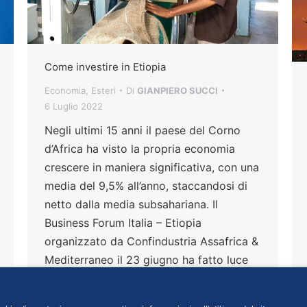
Come investire in Etiopia
Economia
,
Esteri
Di
GIANPIERO SUCCI
6 Luglio 2022
Negli ultimi 15 anni il paese del Corno
d’Africa ha visto la propria economia
crescere in maniera significativa, con una
media del 9,5% all’anno, staccandosi di
netto dalla media subsahariana. Il
Business Forum Italia – Etiopia
organizzato da Confindustria Assafrica &
Mediterraneo il 23 giugno ha fatto luce
sulle principali opportunità. Per coglierle,
però, è necessario conoscere il quadro di