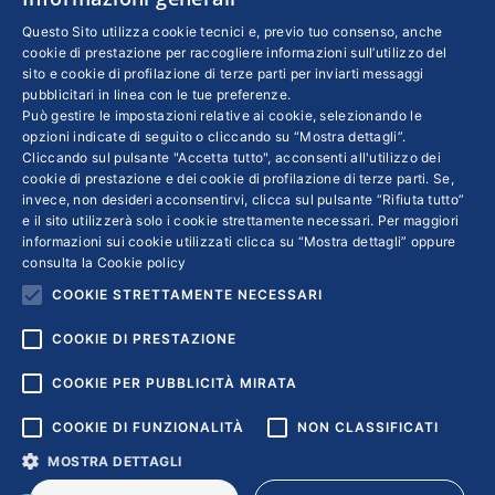
Confindustria
,
Cultura
Di
SILVIA TARTAMELLA
Questo Sito utilizza cookie tecnici e, previo tuo consenso, anche
cookie di prestazione per raccogliere informazioni sull’utilizzo del
2 Ottobre 2019
sito e cookie di profilazione di terze parti per inviarti messaggi
In attesa dell’edizione 2019, che si terrà dal 24
pubblicitari in linea con le tue preferenze.
Può gestire le impostazioni relative ai cookie, selezionando le
al 26 ottobre, su temi di partenariato tra
opzioni indicate di seguito o cliccando su “Mostra dettagli”.
pubblico e privato e performance economiche
Cliccando sul pulsante "Accetta tutto", acconsenti all'utilizzo dei
cookie di prestazione e dei cookie di profilazione di terze parti. Se,
e sociali dell’offerta culturale, abbiamo
invece, non desideri acconsentirvi, clicca sul pulsante “Rifiuta tutto”
approfondito con Claudio Bocci alcuni punti
e il sito utilizzerà solo i cookie strettamente necessari. Per maggiori
della scorsa edizione. “La gestione culturale
informazioni sui cookie utilizzati clicca su “Mostra dettagli” oppure
consulta la
Cookie policy
deve essere più innovativa e market oriented”,
COOKIE STRETTAMENTE NECESSARI
così il direttore di Federculture
COOKIE DI PRESTAZIONE
COOKIE PER PUBBLICITÀ MIRATA
COOKIE DI FUNZIONALITÀ
NON CLASSIFICATI
MOSTRA DETTAGLI
Copyright © 2018 | Confindustria Servizi S.p.a. Partita iva