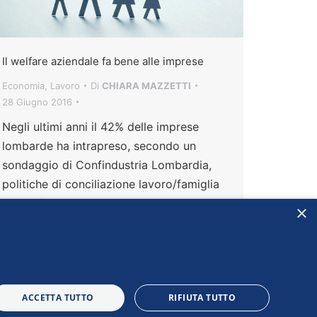
Il welfare aziendale fa bene alle imprese
Economia
,
Lavoro
Di
CHIARA MAZZETTI
28 Giugno 2016
Negli ultimi anni il 42% delle imprese
lombarde ha intrapreso, secondo un
sondaggio di Confindustria Lombardia,
politiche di conciliazione lavoro/famiglia
a beneficio dei propri dipendenti. Un
×
impegno sociale, ma sempre di più anche
una strategia da cui dipende il
miglioramento dell’efficienza e della
competitività
ACCETTA TUTTO
RIFIUTA TUTTO