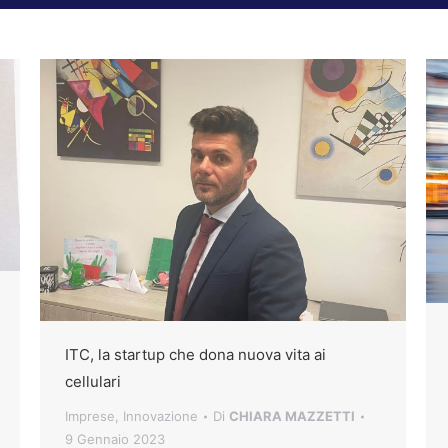
ITC, la startup che dona nuova vita ai
cellulari
Imprese
,
Innovazione
Di
CHIARA MAZZETTI
9 Gennaio 2023