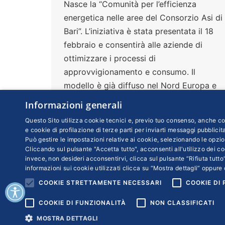
Nasce la “Comunità per l’efficienza
energetica nelle aree del Consorzio Asi di
Bari”. L’iniziativa è stata presentata il 18
febbraio e consentirà alle aziende di
ottimizzare i processi di
approvvigionamento e consumo. Il
modello è già diffuso nel Nord Europa e
il presidente di Confindustria Bari BAT
Informazioni generali
Sergio Fontana auspica un sostegno da
Questo Sito utilizza cookie tecnici e, previo tuo consenso, anche coo
parte della Pubblica amministrazione con
e cookie di profilazione di terze parti per inviarti messaggi pubblicita
procedure più semplici e veloci
Può gestire le impostazioni relative ai cookie, selezionando le opzio
Cliccando sul pulsante "Accetta tutto", acconsenti all'utilizzo dei coo
invece, non desideri acconsentirvi, clicca sul pulsante “Rifiuta tutto”
informazioni sui cookie utilizzati clicca su “Mostra dettagli” oppure 
COOKIE STRETTAMENTE NECESSARI
COOKIE DI
COOKIE DI FUNZIONALITÀ
NON CLASSIFICATI
Copyr
MOSTRA DETTAGLI