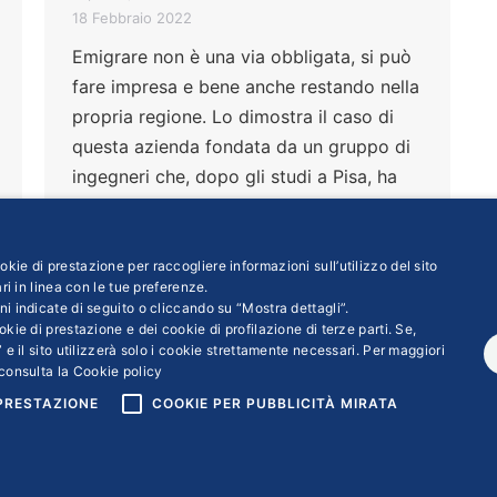
18 Febbraio 2022
Emigrare non è una via obbligata, si può
fare impresa e bene anche restando nella
propria regione. Lo dimostra il caso di
questa azienda fondata da un gruppo di
ingegneri che, dopo gli studi a Pisa, ha
deciso di creare lavoro a Campochiaro,
in provincia di Campobasso. E
l’amministratore delegato Alfredo
kie di prestazione per raccogliere informazioni sull’utilizzo del sito
ri in linea con le tue preferenze.
Salvatore ci racconta i numerosi progetti
ni indicate di seguito o cliccando su “Mostra dettagli”.
in corso
kie di prestazione e dei cookie di profilazione di terze parti. Se,
 e il sito utilizzerà solo i cookie strettamente necessari. Per maggiori
consulta la
Cookie policy
 PRESTAZIONE
COOKIE PER PUBBLICITÀ MIRATA
ight © 2018 | Confindustria Servizi S.p.a. Partita iva 01007261009