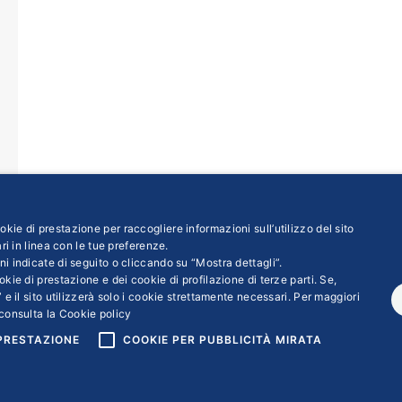
kie di prestazione per raccogliere informazioni sull’utilizzo del sito
ri in linea con le tue preferenze.
ni indicate di seguito o cliccando su “Mostra dettagli”.
kie di prestazione e dei cookie di profilazione di terze parti. Se,
 e il sito utilizzerà solo i cookie strettamente necessari. Per maggiori
consulta la
Cookie policy
 PRESTAZIONE
COOKIE PER PUBBLICITÀ MIRATA
ight © 2018 | Confindustria Servizi S.p.a. Partita iva 01007261009