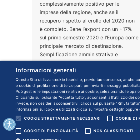
complessivamente positivo per le
imprese della regione, anche se il
recupero rispetto al crollo del 2020 non
è completo. Bene l’export con un +17%
sul primo semestre 2020 e l’Europa come
principale mercato di destinazione.
Semplificazione amministrativa e
potenziamento delle infrastrutture sono i
Informazioni generali
principali freni allo sviluppo. La
fotografia scattata dal Rapporto Pmi
Questo Sito utilizza cookie tecnici e, previo tuo consenso, anche coo
e cookie di profilazione di terze parti per inviarti messaggi pubblicita
Campania 2021 realizzato dal Comitato
Può gestire le impostazioni relative ai cookie, selezionando le opzio
Piccola Industria Confindustria Campania
Cliccando sul pulsante "Accetta tutto", acconsenti all'utilizzo dei coo
invece, non desideri acconsentirvi, clicca sul pulsante “Rifiuta tutto”
informazioni sui cookie utilizzati clicca su “Mostra dettagli” oppure 
COOKIE STRETTAMENTE NECESSARI
COOKIE DI
COOKIE DI FUNZIONALITÀ
NON CLASSIFICATI
Copyr