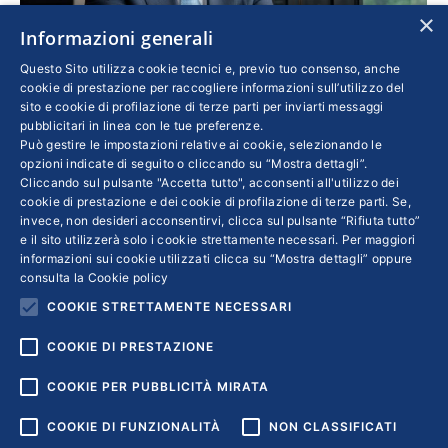
×
Informazioni generali
Viscardi: “Per superare la crisi le Pmi devono
Questo Sito utilizza cookie tecnici e, previo tuo consenso, anche
accelerare la digitalizzazione”
cookie di prestazione per raccogliere informazioni sull’utilizzo del
sito e cookie di profilazione di terze parti per inviarti messaggi
Economia
,
Imprese
Di
MORENA PIVETTI
pubblicitari in linea con le tue preferenze.
18 Maggio 2020
Può gestire le impostazioni relative ai cookie, selezionando le
opzioni indicate di seguito o cliccando su “Mostra dettagli”.
Il motto del titolare della Cosberg di Bergamo,
Cliccando sul pulsante "Accetta tutto", acconsenti all'utilizzo dei
cookie di prestazione e dei cookie di profilazione di terze parti. Se,
anche lui colpito dall’epidemia, è: “Bisogna
invece, non desideri acconsentirvi, clicca sul pulsante “Rifiuta tutto”
trasformare le difficoltà in opportunità”. La
e il sito utilizzerà solo i cookie strettamente necessari. Per maggiori
lezione più generale? Ridisegnare la fabbrica,
informazioni sui cookie utilizzati clicca su “Mostra dettagli” oppure
consulta la
Cookie policy
rivedere i processi produttivi e i modelli di
COOKIE STRETTAMENTE NECESSARI
business
COOKIE DI PRESTAZIONE
COOKIE PER PUBBLICITÀ MIRATA
COOKIE DI FUNZIONALITÀ
NON CLASSIFICATI