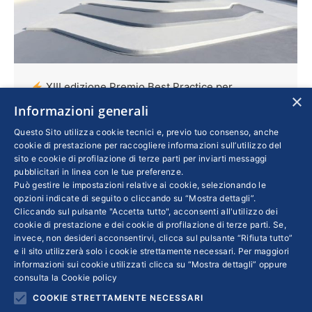
XIII edizione Premio Best Practice per
×
l’Innovazione
Informazioni generali
Confindustria
,
Innovazione
Di
SERGIO TORRISI
Questo Sito utilizza cookie tecnici e, previo tuo consenso, anche
cookie di prestazione per raccogliere informazioni sull’utilizzo del
22 Ottobre 2019
sito e cookie di profilazione di terze parti per inviarti messaggi
Ultimi giorni per presentare i progetti per il
pubblicitari in linea con le tue preferenze.
Può gestire le impostazioni relative ai cookie, selezionando le
Premio. Il 5 e 6 dicembre, presso la stazione
opzioni indicate di seguito o cliccando su “Mostra dettagli”.
marittima di Salerno, si terrà la tredicesima
Cliccando sul pulsante "Accetta tutto", acconsenti all'utilizzo dei
cookie di prestazione e dei cookie di profilazione di terze parti. Se,
edizione del Premio Best Practice per
invece, non desideri acconsentirvi, clicca sul pulsante “Rifiuta tutto”
l’innovazione. Dopo aver girato l’Italia, la
e il sito utilizzerà solo i cookie strettamente necessari. Per maggiori
premiazione arriva nella città campana proprio
informazioni sui cookie utilizzati clicca su “Mostra dettagli” oppure
consulta la
Cookie policy
in coincidenza con il centenario di
COOKIE STRETTAMENTE NECESSARI
Confindustria Salerno