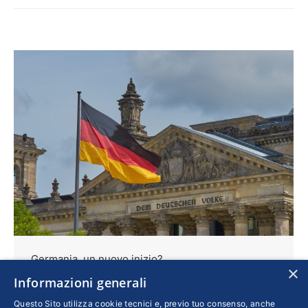
Germania, un nuovo inizio?
×
Informazioni generali
Esteri
Di
MARIA CRISTINA SCARFIA
13 Dicembre 2021
Questo Sito utilizza cookie tecnici e, previo tuo consenso, anche