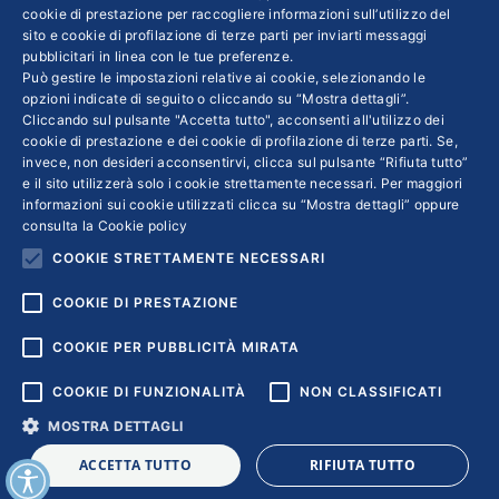
cookie di prestazione per raccogliere informazioni sull’utilizzo del
SPD, Verdi e Liberali compongono il governo
sito e cookie di profilazione di terze parti per inviarti messaggi
del nuovo Cancelliere Olaf Scholz, che nei
pubblicitari in linea con le tue preferenze.
Può gestire le impostazioni relative ai cookie, selezionando le
prossimi mesi dovrà affrontare diversi banchi
opzioni indicate di seguito o cliccando su “Mostra dettagli”.
di prova, a cominciare dalla revisione del Patto
Cliccando sul pulsante "Accetta tutto", acconsenti all'utilizzo dei
di Stabilità e Crescita e il programma Next
cookie di prestazione e dei cookie di profilazione di terze parti. Se,
invece, non desideri acconsentirvi, clicca sul pulsante “Rifiuta tutto”
Generation EU. In politica estera sembra
e il sito utilizzerà solo i cookie strettamente necessari. Per maggiori
probabile una scelta di continuità con il
informazioni sui cookie utilizzati clicca su “Mostra dettagli” oppure
consulta la
Cookie policy
passato, seppure con qualche distinguo nelle
COOKIE STRETTAMENTE NECESSARI
relazioni con la Russia di Putin
COOKIE DI PRESTAZIONE
COOKIE PER PUBBLICITÀ MIRATA
COOKIE DI FUNZIONALITÀ
NON CLASSIFICATI
MOSTRA DETTAGLI
Copyright © 2018 | Confindustria Servizi S.p.a. Partita iva
ACCETTA TUTTO
RIFIUTA TUTTO
01007261009