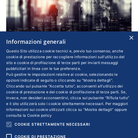
×
Informazioni generali
Come la pandemia ha cambiato la globalizzazione
Questo Sito utilizza cookie tecnici e, previo tuo consenso, anche
cookie di prestazione per raccogliere informazioni sull’utilizzo del
Economia
Di
FABRIZIO TRAÙ
16 Giugno 2020
sito e cookie di profilazione di terze parti per inviarti messaggi
Il paradigma economico che ha dominato
pubblicitari in linea con le tue preferenze.
Può gestire le impostazioni relative ai cookie, selezionando le
questi anni mostrava già alcune discontinuità,
opzioni indicate di seguito o cliccando su “Mostra dettagli”.
fra backshoring e diminuzione degli
Cliccando sul pulsante "Accetta tutto", acconsenti all'utilizzo dei
cookie di prestazione e dei cookie di profilazione di terze parti. Se,
investimenti diretti esteri. Beninteso,
invece, non desideri acconsentirvi, clicca sul pulsante “Rifiuta tutto”
l’integrazione dei mercati resterà alta, ma la
e il sito utilizzerà solo i cookie strettamente necessari. Per maggiori
necessità di ricostruire un’offerta nazionale in
informazioni sui cookie utilizzati clicca su “Mostra dettagli” oppure
consulta la
Cookie policy
ambiti strategici è uno dei lasciti maggiori
COOKIE STRETTAMENTE NECESSARI
della pandemia
COOKIE DI PRESTAZIONE