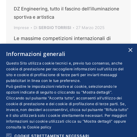
DZ Engineering, tutto il fascino dell’illuminazione
sportiva e artistica
Imprese
Di
SERGIO TORRISI
27 Marzo 2025
Le massime competizioni internazionali di
automobilismo e motociclismo portano spesso
×
Informazioni generali
la firma di una Pmi romagnola, che progetta e
realizza impianti elettrici e soluzioni integrate
Questo Sito utilizza cookie tecnici e, previo tuo consenso, anche
cookie di prestazione per raccogliere informazioni sull’utilizzo del
nel campo dell’illuminotecnica. Da Singapore a
sito e cookie di profilazione di terze parti per inviarti messaggi
Las Vegas sono tanti i circuiti sui quali si è
pubblicitari in linea con le tue preferenze.
Può gestire le impostazioni relative ai cookie, selezionando le
messa all’opera, come ci racconta
opzioni indicate di seguito o cliccando su “Mostra dettagli”.
l’amministratrice unica Monica Zoli, orgogliosa
Cliccando sul pulsante "Accetta tutto", acconsenti all'utilizzo dei
di avere contribuito alla valorizzazione anche
cookie di prestazione e dei cookie di profilazione di terze parti. Se,
invece, non desideri acconsentirvi, clicca sul pulsante “Rifiuta tutto”
di molti bei siti italiani
e il sito utilizzerà solo i cookie strettamente necessari. Per maggiori
informazioni sui cookie utilizzati clicca su “Mostra dettagli” oppure
consulta la
Cookie policy
COOKIE STRETTAMENTE NECESSARI