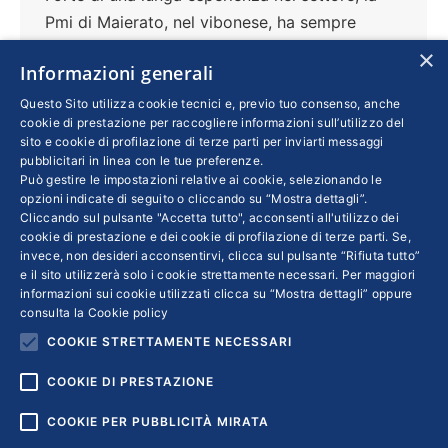
Pmi di Maierato, nel vibonese, ha sempre
pensato ad ampliare il proprio perimetro
×
Informazioni generali
d’azione, aprendo una sede a Piacenza per
servire il centro-nord dell’Italia, ed esportando
Questo Sito utilizza cookie tecnici e, previo tuo consenso, anche
cookie di prestazione per raccogliere informazioni sull’utilizzo del
con successo anche all’estero, in particolare in
sito e cookie di profilazione di terze parti per inviarti messaggi
Libia e Stati Uniti. Grande, pertanto, è la
pubblicitari in linea con le tue preferenze.
Può gestire le impostazioni relative ai cookie, selezionando le
preoccupazione dell’Ad Tommaso Mangione
opzioni indicate di seguito o cliccando su “Mostra dettagli”.
per la nuova politica commerciale intrapresa
Cliccando sul pulsante "Accetta tutto", acconsenti all'utilizzo dei
dal presidente Trump. Ne parliamo in questa
cookie di prestazione e dei cookie di profilazione di terze parti. Se,
invece, non desideri acconsentirvi, clicca sul pulsante “Rifiuta tutto”
intervista
e il sito utilizzerà solo i cookie strettamente necessari. Per maggiori
informazioni sui cookie utilizzati clicca su “Mostra dettagli” oppure
consulta la
Cookie policy
COOKIE STRETTAMENTE NECESSARI
1
2
3
4
5
6
→
COOKIE DI PRESTAZIONE
COOKIE PER PUBBLICITÀ MIRATA