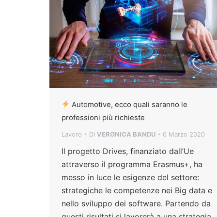
Automotive, ecco quali saranno le
professioni più richieste
Lavoro
Di
VERONICA BANDU
6 Marzo 2020
Il progetto Drives, finanziato dall’Ue
attraverso il programma Erasmus+, ha
messo in luce le esigenze del settore:
strategiche le competenze nei Big data e
nello sviluppo dei software. Partendo da
questi risultati si lavorerà a una strategia