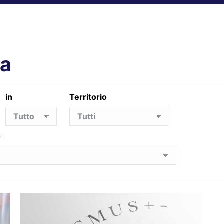
ta
in
Territorio
o