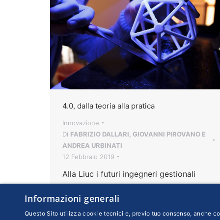
4.0, dalla teoria alla pratica
Innovazione
Di
FABRIZIO DALLARI, GIOVANNI PIROVANO E
ANDREA URBINATI
12 Febbraio 2019
Alla Liuc i futuri ingegneri gestionali
possono mettersi alla prova con I-Fab,
Informazioni generali
una fabbrica digitale in scala 1:1 per
apprendere sul campo i paradigmi di
Questo Sito utilizza cookie tecnici e, previo tuo consenso, anche coo