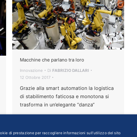
Macchine che parlano tra loro
Innovazione
Di
FABRIZIO DALLARI
12 Ottobre 2017
Grazie alla smart automation la logistica
di stabilimento faticosa e monotona si
trasforma in un’elegante “danza“
kie di prestazione per raccogliere informazioni sull’utilizzo del sito