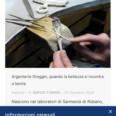
Argenterie Greggio, quando la bellezza si incontra
a tavola
Imprese
Di
SERGIO TORRISI
20 Dicembre 2024
Nascono nei laboratori di Sarmeola di Rubano,
in provincia di Padova, le posate e i preziosi
×
Informazioni generali
che abbelliscono ville e yacht di una clientela