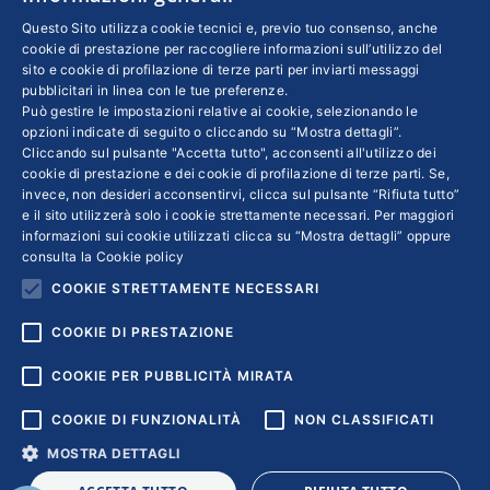
abbiente e internazionale, che spazia dai paesi
Questo Sito utilizza cookie tecnici e, previo tuo consenso, anche
cookie di prestazione per raccogliere informazioni sull’utilizzo del
arabi agli Stati Uniti fino alla Cina e Hong
sito e cookie di profilazione di terze parti per inviarti messaggi
Kong. Oltre settant’anni di storia di cui il
pubblicitari in linea con le tue preferenze.
Può gestire le impostazioni relative ai cookie, selezionando le
consigliere delegato Marco Greggio è molto
opzioni indicate di seguito o cliccando su “Mostra dettagli”.
orgoglioso e che lo incoraggiano a creare un
Cliccando sul pulsante "Accetta tutto", acconsenti all'utilizzo dei
museo aziendale per raccontare le nuove vie
cookie di prestazione e dei cookie di profilazione di terze parti. Se,
invece, non desideri acconsentirvi, clicca sul pulsante “Rifiuta tutto”
della tradizione argentiera italiana
e il sito utilizzerà solo i cookie strettamente necessari. Per maggiori
informazioni sui cookie utilizzati clicca su “Mostra dettagli” oppure
consulta la
Cookie policy
COOKIE STRETTAMENTE NECESSARI
1
2
3
4
5
…
10
→
COOKIE DI PRESTAZIONE
COOKIE PER PUBBLICITÀ MIRATA
COOKIE DI FUNZIONALITÀ
NON CLASSIFICATI
MOSTRA DETTAGLI
Copyright © 2018 | Confindustria Servizi S.p.a. Partita iva